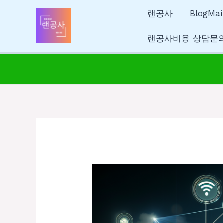
콘
글
랜공사
BlogMai
텐
탐
츠
색
랜공사비용 상담문
로
건
너
뛰
기