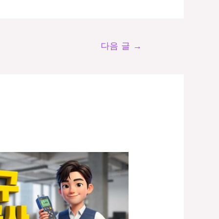
다음 글
→