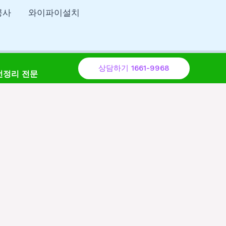
공사
와이파이설치
상담하기 1661-9968
선정리 전문