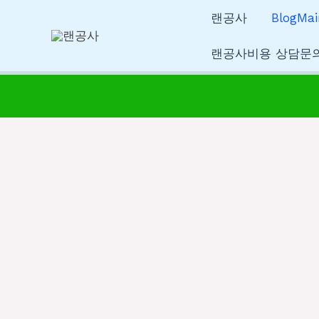
콘
랜공사
BlogMai
텐
츠
랜공사비용 상담문
로
건
너
뛰
기