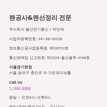
랜공사&랜선정리 전문
주식회사 울산전기통신 / 박민재
사업자등록번호: 341-88-00326
정보통신공사업등록증: 제520112호
통신판매업 신고번호: 제2024-울산울주-0198호
서울경기본점
서울 송파구 충민로 10 가든파이브툴
Call Us
T. 1661-9968
평일 – 오전9시~오후8시
평일/주말/휴일/야간 – 공사가능