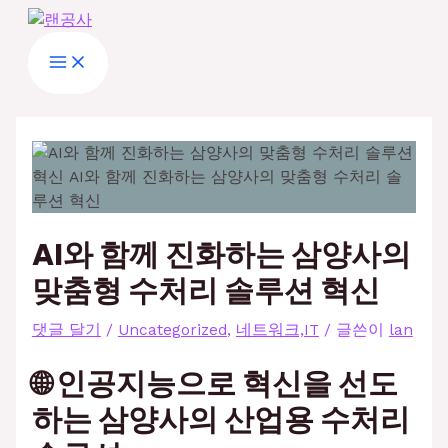
Main
콘
글
여
이
이
웹
Menu
텐
탐
기
름
메
사
츠
색
에
*
일
이
로
입
*
트
건
력
너
하
뛰
세
기
요...
AI와 함께 진화하는 삼양사의
맞춤형 수처리 솔루션 혁신
댓글 달기
/
Uncategorized
,
네트워크,IT
/ 글쓴이
lan
🌐 인공지능으로 혁신을 선도
하는 삼양사의 산업용 수처리