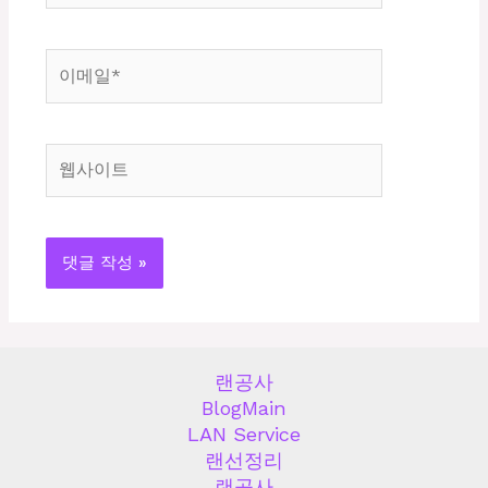
*
이
메
일
*
웹
사
이
트
랜공사
BlogMain
LAN Service
랜선정리
랜공사