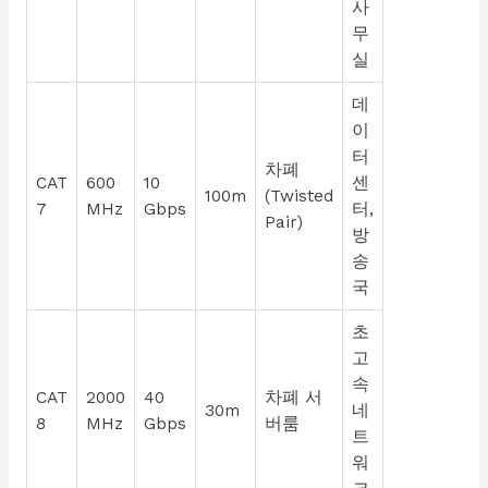
사
무
실
데
이
터
차폐
CAT
600
10
센
100m
(Twisted
7
MHz
Gbps
터,
Pair)
방
송
국
초
고
속
CAT
2000
40
차폐 서
30m
네
8
MHz
Gbps
버룸
트
워