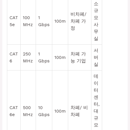
소
규
비차폐/
CAT
100
1
모
100m
차폐 가
5e
MHz
Gbps
사
정
무
실
서
CAT
250
1
차폐 가
100m
버
6
MHz
Gbps
능 기업
실
데
이
터
센
터,
CAT
500
10
차폐/ 비
100m
대
6e
MHz
Gbps
차폐
규
모