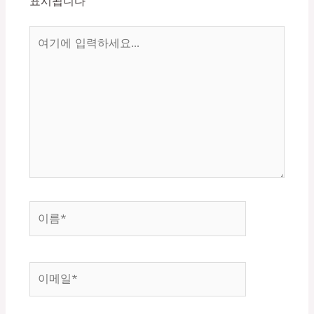
표시됩니다
여
기
에
입
력
하
세
요...
이
름
*
이
메
일