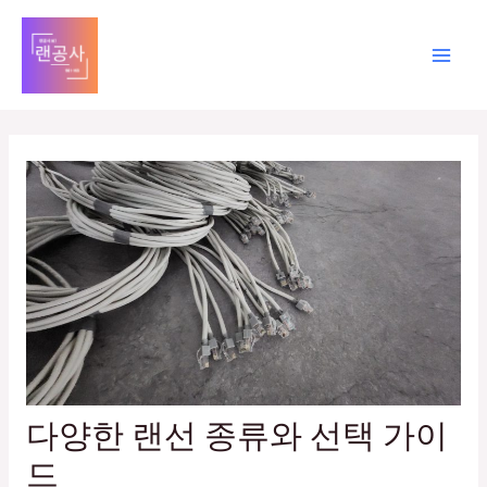
콘
글
Mai
텐
탐
Men
츠
색
로
건
너
뛰
기
다양한 랜선 종류와 선택 가이
드